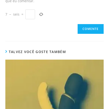
que eu comentar.
7
−
seis
=
TALVEZ VOCÊ GOSTE TAMBÉM